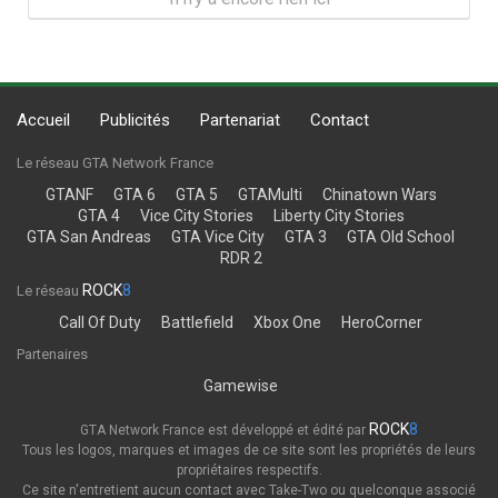
Accueil
Publicités
Partenariat
Contact
Le réseau GTA Network France
GTANF
GTA 6
GTA 5
GTAMulti
Chinatown Wars
GTA 4
Vice City Stories
Liberty City Stories
GTA San Andreas
GTA Vice City
GTA 3
GTA Old School
RDR 2
ROCK
8
Le réseau
Call Of Duty
Battlefield
Xbox One
HeroCorner
Partenaires
Gamewise
ROCK
8
GTA Network France est développé et édité par
Tous les logos, marques et images de ce site sont les propriétés de leurs
propriétaires respectifs.
Ce site n'entretient aucun contact avec Take-Two ou quelconque associé