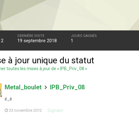
DERNIÈRE VISITE
JOURS GAGNÉS
12
19 septembre 2018
1
e à jour unique du statut
her toutes les mises à jour de « IPB_Priv_08 »
Metal_boulet
IPB_Priv_08
é_è
Signaler
23 novembre 2012