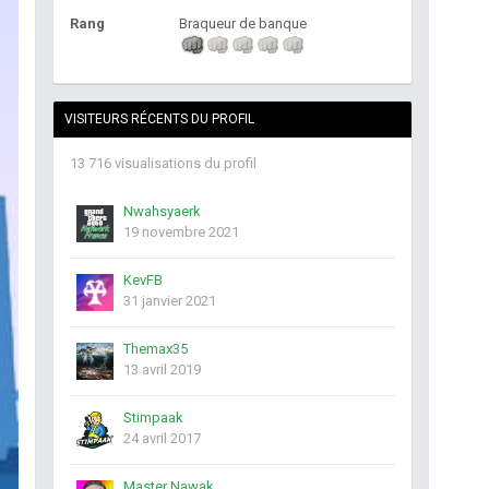
Rang
Braqueur de banque
VISITEURS RÉCENTS DU PROFIL
13 716 visualisations du profil
Nwahsyaerk
19 novembre 2021
KevFB
31 janvier 2021
Themax35
13 avril 2019
Stimpaak
24 avril 2017
Master Nawak