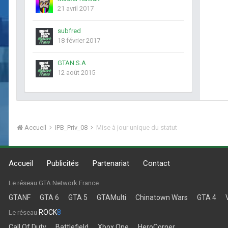
21 avril 2017
subfred
18 février 2017
GTAN.S.A
12 août 2015
Accueil
IPB_Priv_08
Mise à jour unique du statut
Accueil
Publicités
Partenariat
Contact
Le réseau GTA Network France
GTANF
GTA 6
GTA 5
GTAMulti
Chinatown Wars
GTA 4
ROCK
8
Le réseau
Call Of Duty
Battlefield
Xbox One
HeroCorner