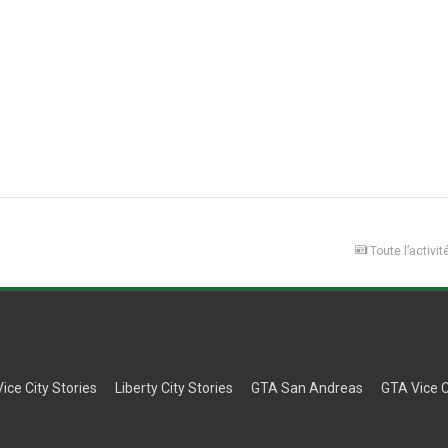
Toute l’activit
Vice City Stories
Liberty City Stories
GTA San Andreas
GTA Vice C