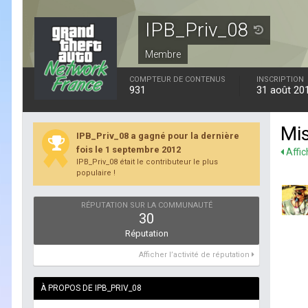
IPB_Priv_08
Membre
COMPTEUR DE CONTENUS
INSCRIPTION
931
31 août 20
Mis
IPB_Priv_08 a gagné pour la dernière
fois le 1 septembre 2012
Affic
IPB_Priv_08 était le contributeur le plus
populaire !
RÉPUTATION SUR LA COMMUNAUTÉ
30
Réputation
Afficher l’activité de réputation
À PROPOS DE IPB_PRIV_08