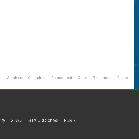
é
Membres
Calendrier
Classement
Carte
Règlement
Équipe
ity
GTA 3
GTA Old School
RDR 2