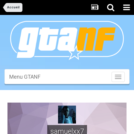
Accueil
Menu GTANF
Toggle
navigati
samuelxx7