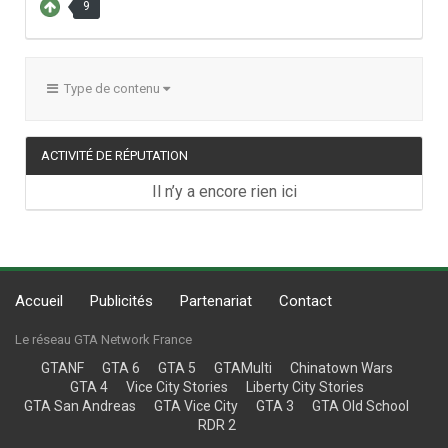
9
Type de contenu
ACTIVITÉ DE RÉPUTATION
Il n’y a encore rien ici
Accueil
Publicités
Partenariat
Contact
Le réseau GTA Network France
GTANF
GTA 6
GTA 5
GTAMulti
Chinatown Wars
GTA 4
Vice City Stories
Liberty City Stories
GTA San Andreas
GTA Vice City
GTA 3
GTA Old School
RDR 2