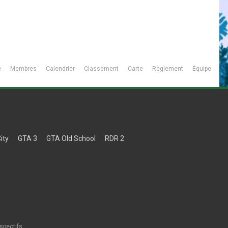
é
Membres
Calendrier
Classement
Carte
Règlement
Équipe
ity
GTA 3
GTA Old School
RDR 2
spectifs.