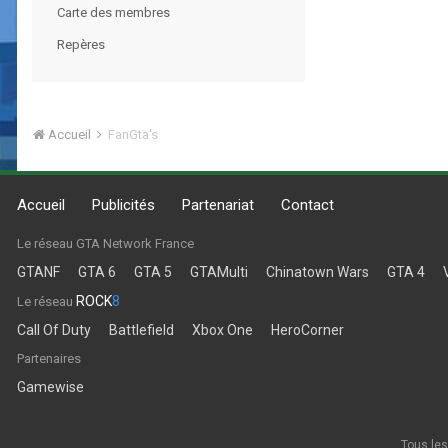
Carte des membres
Repères
Accueil
FanGta's
Accueil
Publicités
Partenariat
Contact
Le réseau GTA Network France
GTANF
GTA 6
GTA 5
GTAMulti
Chinatown Wars
GTA 4
ROCK
8
Le réseau
Call Of Duty
Battlefield
Xbox One
HeroCorner
Partenaires
Gamewise
Tous les