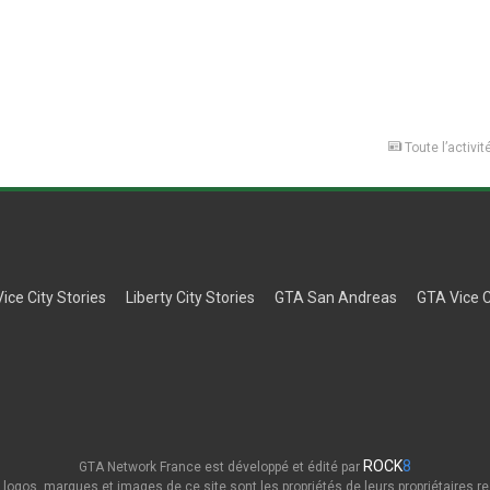
Toute l’activit
Vice City Stories
Liberty City Stories
GTA San Andreas
GTA Vice C
ROCK
8
GTA Network France est développé et édité par
 logos, marques et images de ce site sont les propriétés de leurs propriétaires re