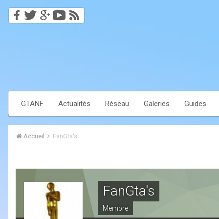
GTANF
Actualités
Réseau
Galeries
Guides
Accueil
FanGta's
FanGta's
Membre