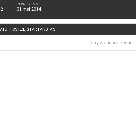
DERNIÈRE VISITE
12
31 mai 2014
ATUT POSTÉ(E)S PAR FANGTA'S
Il n’y a encore rien ici