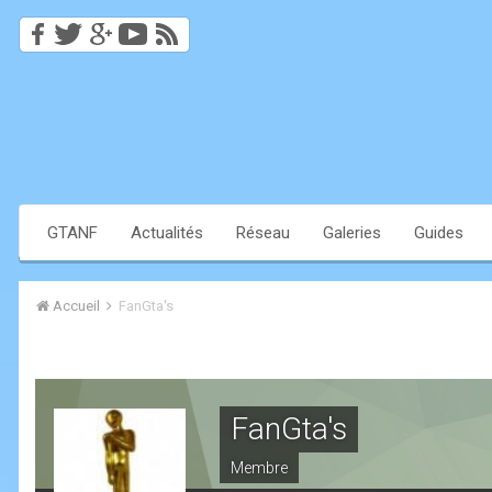
GTANF
Actualités
Réseau
Galeries
Guides
Accueil
FanGta's
FanGta's
Membre