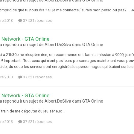
comprid ce que tu nous dis ? Si je me connecte j'aurais mon perso ou pas? Je 
re 2013
37 521 réponses
 Network - GTA Online
a répondu à un sujet de Albert.DeSilva dans
GTA Online
i à 21h30o ne récupère rien, on recommence ont farm la mission à 9000, je m'e
! Important : Tout ceux qui n'ont pas leurs personnages maintenant vous pou
club, du coup les serveurs ont enregistrés les personnages qui étaient sur le s
re 2013
37 521 réponses
 Network - GTA Online
a répondu à un sujet de Albert.DeSilva dans
GTA Online
n train de me dégouter du jeu sérieux ...
re 2013
37 521 réponses