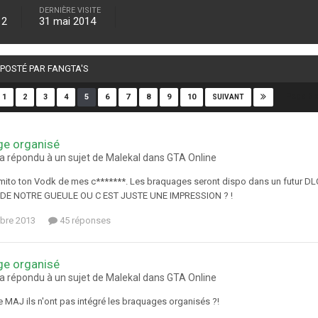
DERNIÈRE VISITE
12
31 mai 2014
 POSTÉ PAR FANGTA'S
Page 5 
1
2
3
4
5
6
7
8
9
10
SUIVANT
ge organisé
 a répondu à un sujet de Malekal dans
GTA Online
 mito ton Vodk de mes c*******. Les braquages seront dispo dans un fut
DE NOTRE GUEULE OU C EST JUSTE UNE IMPRESSION ? !
bre 2013
45 réponses
ge organisé
 a répondu à un sujet de Malekal dans
GTA Online
e MAJ ils n'ont pas intégré les braquages organisés ?!