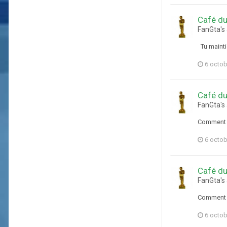
Café du
FanGta's
Tu maintie
6 octob
Café du
FanGta's
Comment f
6 octob
Café du
FanGta's
Comment f
6 octob