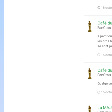
18 octo
Café du
FanGta's 
a partir d
les gros b
se sont pa
16 octo
Café du
FanGta's 
Quelqu'un 
16 octo
La MAJ 