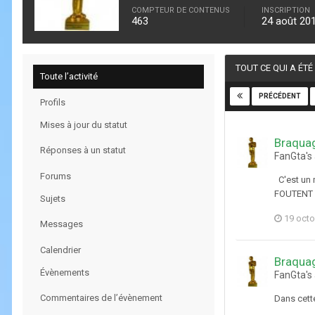
COMPTEUR DE CONTENUS
INSCRIPTION
463
24 août 20
TOUT CE QUI A ÉTÉ
Toute l’activité
PRÉCÉDENT
Profils
Mises à jour du statut
Braqua
Réponses à un statut
FanGta's
Forums
C'est un
FOUTENT 
Sujets
19 octo
Messages
Calendrier
Braqua
Évènements
FanGta's
Commentaires de l’évènement
Dans cett