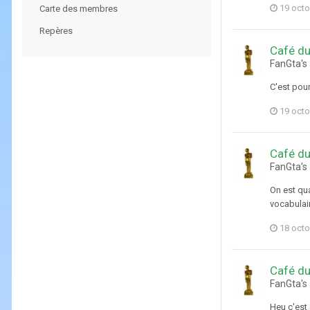
19 octo
Carte des membres
Repères
Café du
FanGta's 
C'est pou
19 octo
Café du
FanGta's
On est qua
vocabulair
18 octo
Café du
FanGta's
Heu c'est