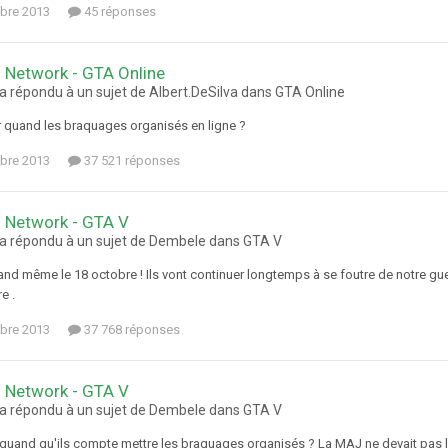
bre 2013
45 réponses
 Network - GTA Online
a répondu à un sujet de Albert.DeSilva dans
GTA Online
r quand les braquages organisés en ligne ?
bre 2013
37 521 réponses
 Network - GTA V
 a répondu à un sujet de Dembele dans
GTA V
nd même le 18 octobre ! Ils vont continuer longtemps à se foutre de notre gueu
e .
bre 2013
37 768 réponses
 Network - GTA V
 a répondu à un sujet de Dembele dans
GTA V
 quand qu'ils compte mettre les braquages organisés ? La MAJ ne devait pas l