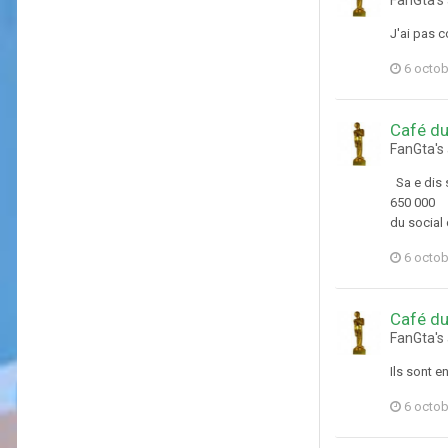
J'ai pas 
6 octob
Café du
FanGta's 
Sa e dis s
650 000 /
du social 
6 octob
Café du
FanGta's 
Ils sont e
6 octob