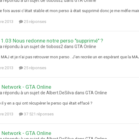
 a répondu à un sujet de tioboss2 dans
GTA Online
e fois aussi c'était stable et mon perso à était supprimé donc je me méfie mai
re 2013
25 réponses
1.03 Nous redonne notre perso "supprimé" ?
 a répondu à un sujet de tioboss2 dans
GTA Online
la MAJ et je n'ai pas retrouver mon perso . J'en recrée un en espérant que la M
re 2013
25 réponses
 Network - GTA Online
a répondu à un sujet de Albert.DeSilva dans
GTA Online
 il y en a qui ont récupérer le perso qui était effacé ?
re 2013
37 521 réponses
 Network - GTA Online
a répondu à un sujet de Albert.DeSilva dans
GTA Online