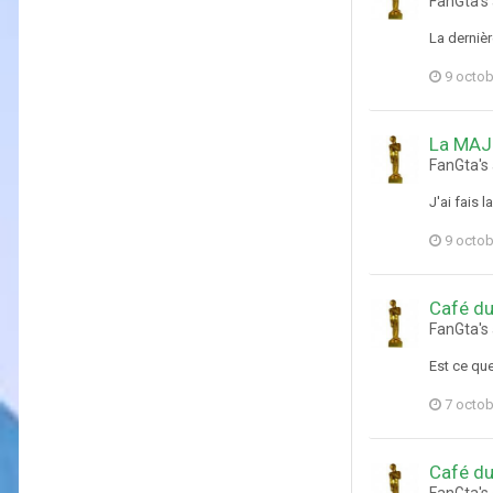
FanGta's
La dernièr
9 octob
La MAJ 
FanGta's
J'ai fais 
9 octob
Café du
FanGta's 
Est ce que
7 octob
Café du
FanGta's 