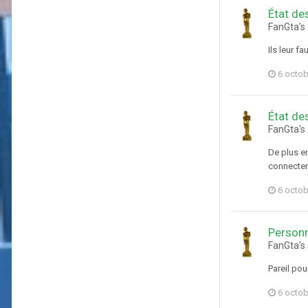
État de
FanGta's
Ils leur f
6 octob
État de
FanGta's
De plus en
connecter 
6 octob
Personn
FanGta's
Pareil pou
6 octob