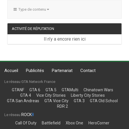
Type de contenu
ACTIVITÉ DE RÉPUTATION
Il n’y a encore rien ici
Accueil
Publicités
Partenariat
Contact
Le réseau GTA Network France
GTANF
GTA 6
GTA 5
GTAMulti
Chinatown Wars
GTA 4
Vice City Stories
Liberty City Stories
GTA San Andreas
GTA Vice City
GTA 3
GTA Old School
RDR 2
ROCK
8
Le réseau
Call Of Duty
Battlefield
Xbox One
HeroCorner