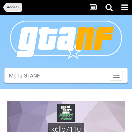
Accueil
Menu GTANF
Toggle
navigati
k6llo7110