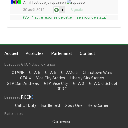
Ah, il faut que je repasse ?
30 août 2015
Signaler
1
(Voir 1 autre réponse de cette mise à jour de statut)
Accueil
Publicités
Partenariat
Contact
Le réseau GTA Network France
GTANF
GTA 6
GTA 5
GTAMulti
Chinatown Wars
GTA 4
Vice City Stories
Liberty City Stories
GTA San Andreas
GTA Vice City
GTA 3
GTA Old School
RDR 2
ROCK
8
Le réseau
Call Of Duty
Battlefield
Xbox One
HeroCorner
Partenaires
Gamewise