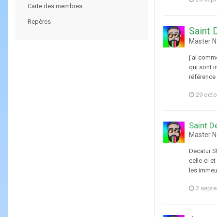
Carte des membres
Repères
Saint 
Master N
j'ai comm
qui sont i
référence 
29 octo
Saint D
Master N
Decatur St
celle-ci e
les immeub
2 sept