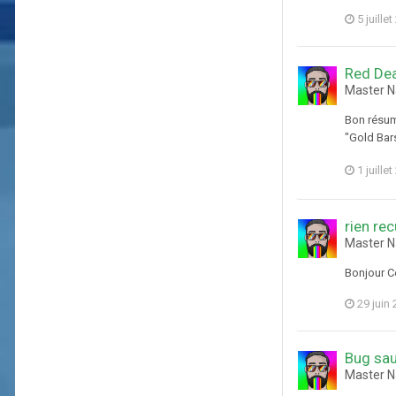
5 juille
Red Dea
Master N
Bon résumo
"Gold Bars
1 juille
rien rec
Master N
Bonjour C
29 juin
Bug sau
Master N