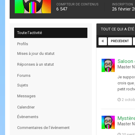
COMPTEUR DE CONTENUS
INSCRIPTION
6 547
26 février 
TOUT CE QUI A ÉT
Toute l’activité
PRÉCÉDENT
Profils
Mises à jour du statut
Saloon 
Réponses à un statut
Master N
Forums
Je suppose
crois que 
Sujets
petit roch
Messages
2 octob
Calendrier
Évènements
Mystèr
Master N
Commentaires de l’évènement
20 sep