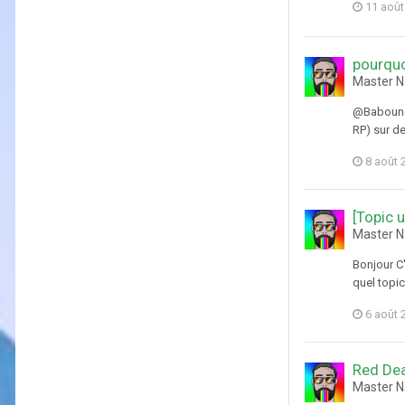
11 août
pourquoi
Master N
@Babounet
RP) sur de
8 août 
[Topic 
Master N
Bonjour C'
quel topic
6 août 
Red Dea
Master N