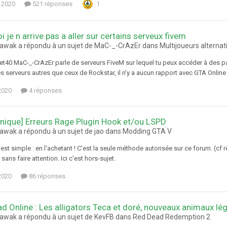
 2020
521 réponses
1
 je n arrive pas a aller sur certains serveux fivem
awak a répondu à un sujet de MaC-_-CrAzEr dans
Multijoueurs alternat
40 MaC-_-CrAzEr parle de serveurs FiveM sur lequel tu peux accéder à des pa
s serveurs autres que ceux de Rockstar, il n'y a aucun rapport avec GTA Online 
2020
4 réponses
unique] Erreurs Rage Plugin Hook et/ou LSPD
awak a répondu à un sujet de jao dans
Modding GTA V
est simple : en l'achetant ! C'est la seule méthode autorisée sur ce forum. (cf
 sans faire attention. Ici c'est hors-sujet.
2020
86 réponses
d Online : Les alligators Teca et doré, nouveaux animaux lé
awak a répondu à un sujet de KevFB dans
Red Dead Redemption 2