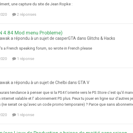
ment, une capture du site de Jean Ropke :
2020
2 réponses
N 4.84 Mod menu Probleme)
awak a répondu à un sujet de casperGTA dans
Glitchs & Hacks
t’s a French speaking forum, so wrote in French please
2020
1 réponse
awak a répondu à un sujet de Chelbi dans
GTA V
aurais tendance à penser que si la PS4 t'oriente vers le PS Store c'est qu'il ma
internet valable et l' abonnement PS plus. Peux tu jouer en ligne sur d'autres j
s (ne serait ce qu'avec un code promo temporaire) ? Parce que sans abonnemen
2020
1 réponse
m/ses Lieux de Production a baisse de moitié sans raison