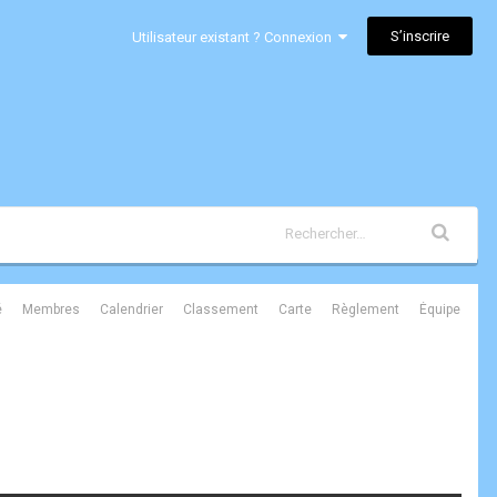
S’inscrire
Utilisateur existant ? Connexion
é
Membres
Calendrier
Classement
Carte
Règlement
Équipe