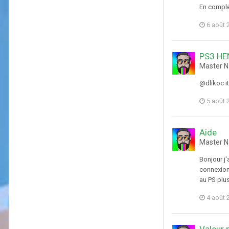
En complé
6 août 
PS3 HE
Master N
@dlikoc i
5 août 
Aide
Master N
Bonjour j'
connexion 
au PS plu
4 août 
Valeur 