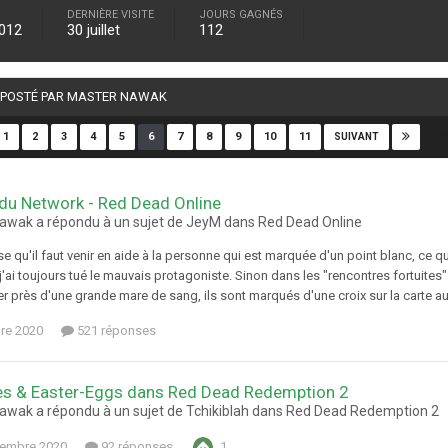
DERNIÈRE VISITE
JOURS GAGNÉS
2012
30 juillet
112
É POSTÉ PAR MASTER NAWAK
P
1
2
3
4
5
6
7
8
9
10
11
SUIVANT
du Network - Red Dead Online
awak a répondu à un sujet de JeyM dans
Red Dead Online
 qu'il faut venir en aide à la personne qui est marquée d'un point blanc, ce que je
j'ai toujours tué le mauvais protagoniste. Sinon dans les "rencontres fortuites"
er près d'une grande mare de sang, ils sont marqués d'une croix sur la carte au
re 2020
521 réponses
es & Easter-Eggs dans Red Dead Redemption 2
awak a répondu à un sujet de Tchikiblah dans
Red Dead Redemption 2
tembre 2020
92 réponses
1