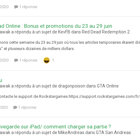
t 2020
1 réponse
d Online : Bonus et promotions du 23 au 29 juin
awak a répondu à un sujet de KevFB dans
Red Dead Redemption 2
ns cette semaine du 23 au 29 juin où tous les articles temporaires étaient dispo
" et plusieurs dizaines de milliers dollars.
t 2020
1 réponse
1
u
awak a répondu à un sujet de dragonpoison dans
GTA Online
ontacte le support de Rockstargames https://support.rockstargames.com/fr/
 2020
1 réponse
vegarde sur iPad/ comment charger sa partie ?
awak a répondu à un sujet de MikeAndreas dans
GTA San Andreas