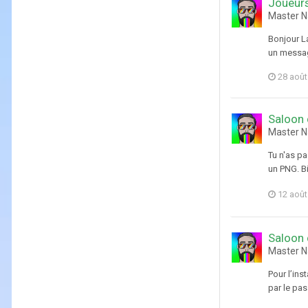
Joueurs
Master N
Bonjour L
un messag
28 août
Saloon 
Master N
Tu n'as pa
un PNG. Bi
12 août
Saloon 
Master N
Pour l’ins
par le pas