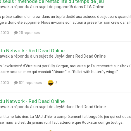
 seuls : méthode de rentabilité du temps de jeu
awak a répondu à un sujet de pagano06 dans
GTA Online
a présentation d'un crew dans un topic dédié aux astuces des joueurs quand ils
e a donc été supprimé. Nous invitons son auteur à présenter son crew dans le
 2020
25 réponses
du Network - Red Dead Online
awak a répondu à un sujet de JeyM dans
Red Dead Online
s l'exclusivité d'être suivi par Billy Corgan, moi aussi je l'ai rencontré sur X
zarre pour un mec qui chantait "Disarm" et "Bullet with butterfly wings".
 2020
521 réponses
3
du Network - Red Dead Online
awak a répondu à un sujet de JeyM dans
Red Dead Online
tant tu ne fais rien. La MAJ d’hier a complètement fait bugué le jeu qui est 
sé mais là c’est du jamais vu. il faut attendre que Rockstar corrige tout ça.