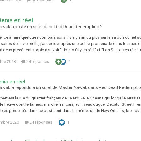
Denis en réel
awak a posté un sujet dans
Red Dead Redemption 2
encé à faire quelques comparaisons il y a un an ou plus sur le saloon du n
nspirés de la vie réelle, j'ai décidé, après une petite promenade dans les rues de 
à deux précédents topic à savoir "Liberty City en réel" et "Los Santos en réel".
bre 2018
24 réponses
6
enis en réel
awak a répondu à un sujet de Master Nawak dans
Red Dead Redemptio
reet est la rue du quartier français de La Nouvelle Orleans qui longe le Mississi
t le fleuve dont le fameux marché français, au niveau duquel Decatur Street Fr
les présentés dans ce post sont dans la même rue de New Orleans, bien que Roc
embre 2020
24 réponses
1