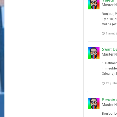
Master N
Bonjour, P
il y a 10 
Online (e
1 août 
Saint D
Master N
1. Batimen
immeubles 
Orleans). 
12 juill
Besoin 
Master N
Bonjour Le