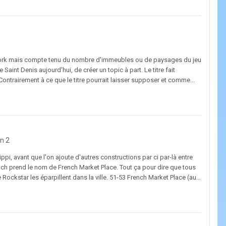
etwork mais compte tenu du nombre d'immeubles ou de paysages du jeu
Saint Denis aujourd'hui, de créer un topic à part. Le titre fait
 Contrairement à ce que le titre pourrait laisser supposer et comme...
n 2
ppi, avant que l'on ajoute d'autres constructions par ci par-là entre
ench prend le nom de French Market Place. Tout ça pour dire que tous
kstar les éparpillent dans la ville. 51-53 French Market Place (au...