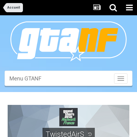
Accueil
Menu GTANF
Toggle
navigati
TwistedAirS