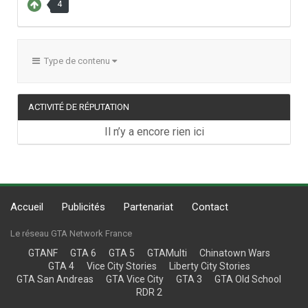
4
Type de contenu
ACTIVITÉ DE RÉPUTATION
Il n’y a encore rien ici
Accueil
Publicités
Partenariat
Contact
Le réseau GTA Network France
GTANF
GTA 6
GTA 5
GTAMulti
Chinatown Wars
GTA 4
Vice City Stories
Liberty City Stories
GTA San Andreas
GTA Vice City
GTA 3
GTA Old School
RDR 2