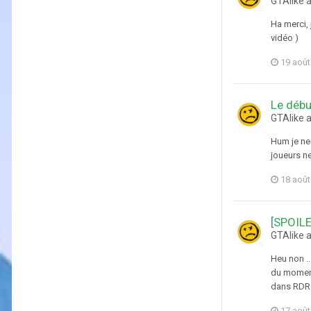
GTAlike a
Ha merci, 
vidéo )
19 août
Le débu
GTAlike 
Hum je ne 
joueurs ne
18 août
[SPOIL
GTAlike 
Heu non ..
du moment
dans RDR 
17 août