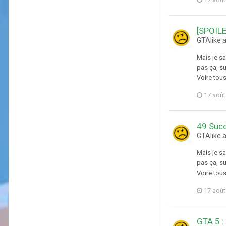
[SPOIL
GTAlike 
Mais je sa
pas ça, su
Voire tous 
17 août
49 Succ
GTAlike a
Mais je sa
pas ça, su
Voire tous 
17 août
GTA 5 :