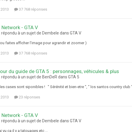
 2013
37 768 réponses
 Network - GTA V
a répondu à un sujet de Dembele dans
GTA V
ou faites afficher l'image pour agrandir et zoomer )
 2013
37 768 réponses
jour du guide de GTA 5 : personnages, véhicules & plus
a répondu à un sujet de BenDeR dans
GTA 5
es cases sont siponibles ! " Sérénité et bien-etre ", " los santos country club " 
 2013
23 réponses
 Network - GTA V
a répondu à un sujet de Dembele dans
GTA V
 vu ca il y a tatouages etc ...