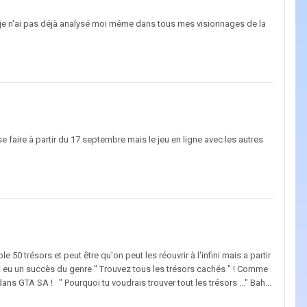
que je n'ai pas déjà analysé moi même dans tous mes visionnages de la
se faire à partir du 17 septembre mais le jeu en ligne avec les autres
le 50 trésors et peut être qu'on peut les réouvrir à l'infini mais a partir
t eu un succès du genre " Trouvez tous les trésors cachés " ! Comme
 GTA SA ! " Pourquoi tu voudrais trouver tout les trésors ..." Bah...