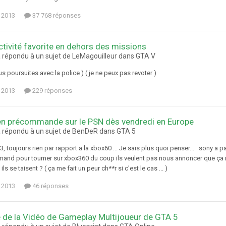
 2013
37 768 réponses
ctivité favorite en dehors des missions
a répondu à un sujet de LeMagouilleur dans
GTA V
plus poursuites avec la police ) ( je ne peux pas revoter )
 2013
229 réponses
n précommande sur le PSN dès vendredi en Europe
a répondu à un sujet de BenDeR dans
GTA 5
, toujours rien par rapport a la xbox60 ... Je sais plus quoi penser... sony a pa
mand pour tourner sur xbox360 du coup ils veulent pas nous annoncer que ça 
ils se taisent ? ( ça me fait un peur ch**r si c'est le cas ... )
 2013
46 réponses
 de la Vidéo de Gameplay Multijoueur de GTA 5