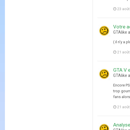
23 août
Votre a
GTAlike 
( il n'y a 
21 août
GTA V e
GTAlike 
Encore PS3
trop gour
fans alors 
21 août
Analyse