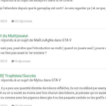
 répondu à un sujet de Blueprint dans
GTA Online
je l'attendais depuis que le gameplay est sorti ! Je vais regarder ça ( et ce 
 2013
22 réponses
t du Multijoueur.
a répondu à un sujet de MaRiJuAgNa dans
GTA V
sais pas, peut-être que l'introduction au multi ( quand on jouera seul ) pourra 
 se fera pas avant le 1er octobre ?
 2013
9 réponses
ER] Trophées/Succès
a répondu à un sujet de Mylou dans
GTA V
. Il y a pas une quantité illimitée de trésors réfléchis, ils ont modélisé par exemp
 ou on a ouvert au moins une fois chacun des trésors, je pensais qu'on aurai
ou comme avec les pigeons dans gta 4 ou les paquets cachés ou les graffs dans
 2013
92 réponses