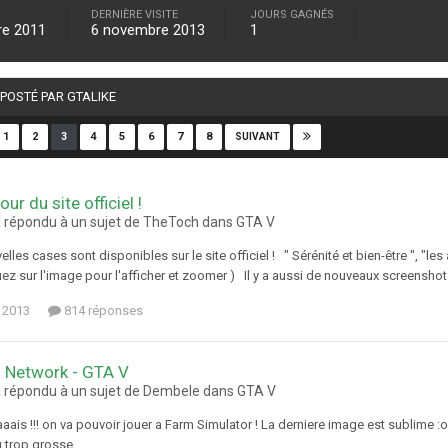
DERNIÈRE VISITE
JOURS GAGNÉS
re 2011
6 novembre 2013
1
 POSTÉ PAR GTALIKE
Page 3 sur 15
1
2
3
4
5
6
7
8
SUIVANT
our du site officiel !
a répondu à un sujet de TheToch dans
GTA V
elles cases sont disponibles sur le site officiel ! " Sérénité et bien-être ", "
 sur l'image pour l'afficher et zoomer ) Il y a aussi de nouveaux scr
 2013
814 réponses
 Network - GTA V
a répondu à un sujet de Dembele dans
GTA V
!!! on va pouvoir jouer a Farm Simulator ! La derniere image est sublime :ohm
 trop grosse ...