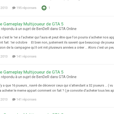
 2013
195 réponses
1
e Gameplay Multijoueur de GTA 5
a répondu à un sujet de BenDeR dans
GTA Online
s c'est le 1er a l'acheter qui l'aura et peut être que l'on pourra s'acheter nos a
ont fait: 1er octobre Et bien non, justement ils savent que beaucoup de joueur
ion de la campagne qu'il ont mit plusieurs années a créer ... Alors c'est un peu i
 2013
141 réponses
e Gameplay Multijoueur de GTA 5
a répondu à un sujet de BenDeR dans
GTA Online
 n'y a que 16 joueurs , navré de décevoir ceux qui s'attendant a 32 joueurs ... ( 
a acheter le meme appart comment on fait ? ( je convoite d'acheter tous les ap
 2013
141 réponses