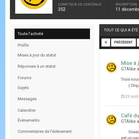
COMPTEUR DE CONTENUS
INSCRIPTION
352
11 décemb
TOUT CE QUI A ÉTÉ
Toute l’activité
PRÉCÉDENT
Profils
Mises à jour du statut
Mise à j
Réponses à un statut
GTAlike 
Forums
Trois nouv
( Cliquez
Sujets
23 août
Messages
Calendrier
Café du
Évènements
GTAlike 
Commentaires de l’évènement
Ouaaaaais 
est un peu