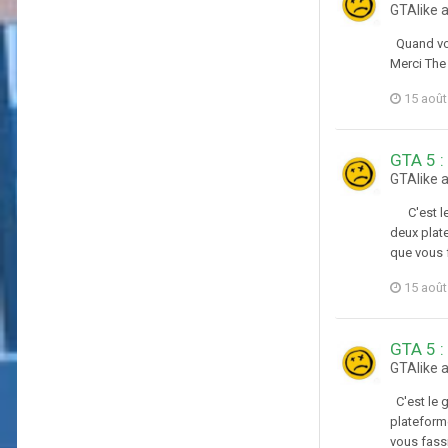
GTAlike 
Quand vou
Merci The 
15 août
GTA 5 :
GTAlike 
C'est le g
deux plate
que vous f
15 août
GTA 5 :
GTAlike 
C'est le g
plateforme
vous fassi