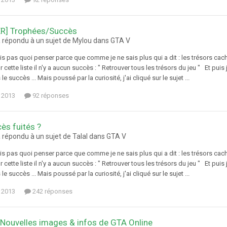
ER] Trophées/Succès
a répondu à un sujet de Mylou dans
GTA V
is pas quoi penser parce que comme je ne sais plus qui a dit : les trésors ca
r cette liste il n'y a aucun succès : " Retrouver tous les trésors du jeu " Et puis 
le succès ... Mais poussé par la curiosité, j'ai cliqué sur le sujet ...
 2013
92 réponses
ès fuités ?
 répondu à un sujet de Talal dans
GTA V
is pas quoi penser parce que comme je ne sais plus qui a dit : les trésors ca
r cette liste il n'y a aucun succès : " Retrouver tous les trésors du jeu " Et puis 
le succès ... Mais poussé par la curiosité, j'ai cliqué sur le sujet ...
 2013
242 réponses
 Nouvelles images & infos de GTA Online