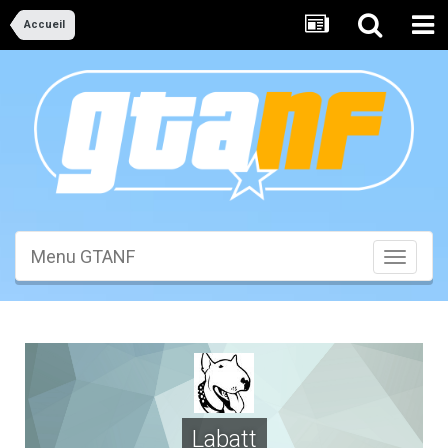
Accueil
Menu GTANF
Toggle
navigati
Labatt