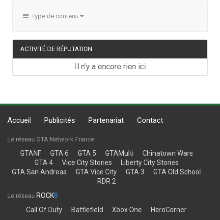
Type de contenu
ACTIVITÉ DE RÉPUTATION
Il n’y a encore rien ici
Accueil
Publicités
Partenariat
Contact
Le réseau GTA Network France
GTANF
GTA 6
GTA 5
GTAMulti
Chinatown Wars
GTA 4
Vice City Stories
Liberty City Stories
GTA San Andreas
GTA Vice City
GTA 3
GTA Old School
RDR 2
ROCK
8
Le réseau
Call Of Duty
Battlefield
Xbox One
HeroCorner