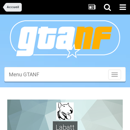
Accueil
Menu GTANF
Toggle
navigati
Labatt