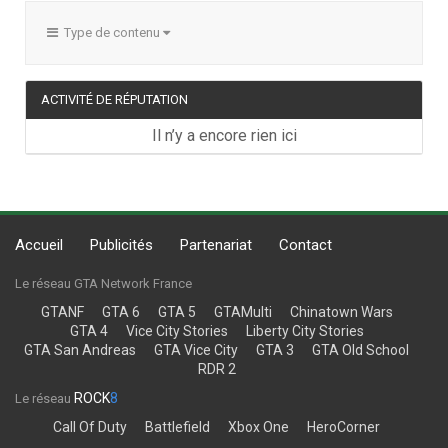
Type de contenu
ACTIVITÉ DE RÉPUTATION
Il n’y a encore rien ici
Accueil
Publicités
Partenariat
Contact
Le réseau GTA Network France
GTANF
GTA 6
GTA 5
GTAMulti
Chinatown Wars
GTA 4
Vice City Stories
Liberty City Stories
GTA San Andreas
GTA Vice City
GTA 3
GTA Old School
RDR 2
ROCK
8
Le réseau
Call Of Duty
Battlefield
Xbox One
HeroCorner