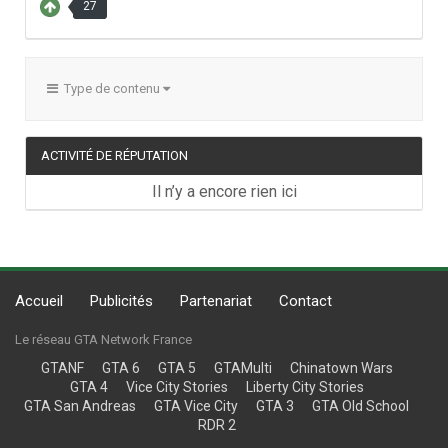
27
Type de contenu
ACTIVITÉ DE RÉPUTATION
Il n’y a encore rien ici
Accueil
Publicités
Partenariat
Contact
Le réseau GTA Network France
GTANF
GTA 6
GTA 5
GTAMulti
Chinatown Wars
GTA 4
Vice City Stories
Liberty City Stories
GTA San Andreas
GTA Vice City
GTA 3
GTA Old School
RDR 2