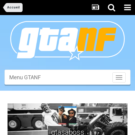
Accueil
Menu GTANF
Toggle
navigati
gtasaboss