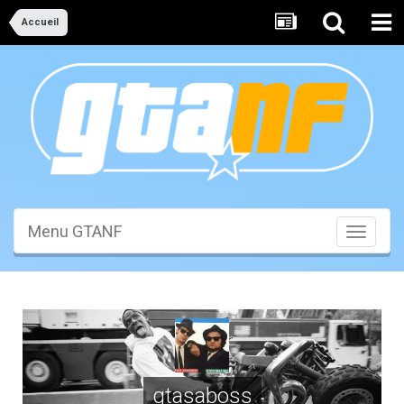
Accueil
Menu GTANF
Toggle
navigati
gtasaboss