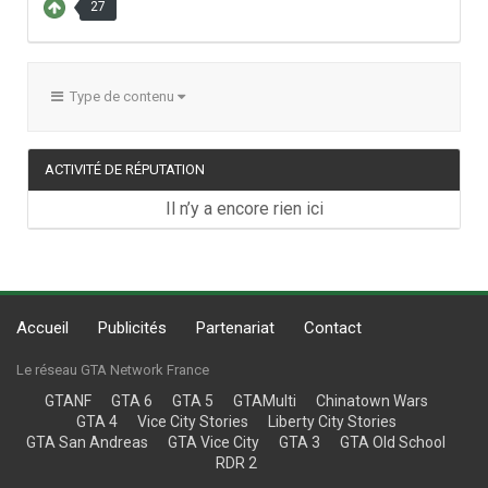
27
Type de contenu
ACTIVITÉ DE RÉPUTATION
Il n’y a encore rien ici
Accueil
Publicités
Partenariat
Contact
Le réseau GTA Network France
GTANF
GTA 6
GTA 5
GTAMulti
Chinatown Wars
GTA 4
Vice City Stories
Liberty City Stories
GTA San Andreas
GTA Vice City
GTA 3
GTA Old School
RDR 2