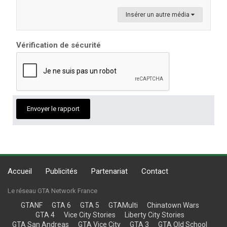
Insérer un autre média
Vérification de sécurité
Envoyer le rapport
Accueil
Publicités
Partenariat
Contact
Le réseau GTA Network France
GTANF
GTA 6
GTA 5
GTAMulti
Chinatown Wars
GTA 4
Vice City Stories
Liberty City Stories
GTA San Andreas
GTA Vice City
GTA 3
GTA Old School