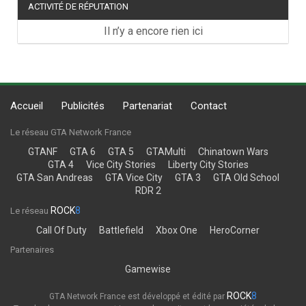
ACTIVITÉ DE RÉPUTATION
Il n’y a encore rien ici
Accueil
Publicités
Partenariat
Contact
Le réseau GTA Network France
GTANF
GTA 6
GTA 5
GTAMulti
Chinatown Wars
GTA 4
Vice City Stories
Liberty City Stories
GTA San Andreas
GTA Vice City
GTA 3
GTA Old School
RDR 2
ROCK
8
Le réseau
Call Of Duty
Battlefield
Xbox One
HeroCorner
Partenaires
Gamewise
ROCK
8
GTA Network France est développé et édité par