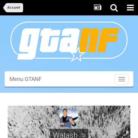
Accueil
Menu GTANF
Toggle
navigati
Watash