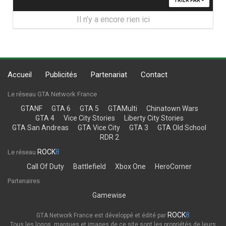
TRIER PAR
Il n’y a encore rien ici
Accueil
Publicités
Partenariat
Contact
Le réseau GTA Network France
GTANF
GTA 6
GTA 5
GTAMulti
Chinatown Wars
GTA 4
Vice City Stories
Liberty City Stories
GTA San Andreas
GTA Vice City
GTA 3
GTA Old School
RDR 2
ROCK
8
Le réseau
Call Of Duty
Battlefield
Xbox One
HeroCorner
Partenaires
Gamewise
ROCK
8
GTA Network France est développé et édité par
Tous les logos, marques et images de ce site sont les propriétés de leurs