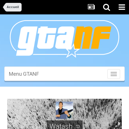
Accueil
Menu GTANF
Toggle
navigati
Watash