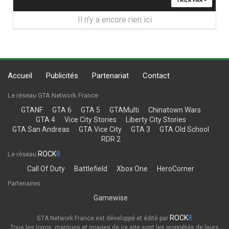
TRIER PAR
Il n’y a encore rien ici
Accueil
Publicités
Partenariat
Contact
Le réseau GTA Network France
GTANF
GTA 6
GTA 5
GTAMulti
Chinatown Wars
GTA 4
Vice City Stories
Liberty City Stories
GTA San Andreas
GTA Vice City
GTA 3
GTA Old School
RDR 2
ROCK
8
Le réseau
Call Of Duty
Battlefield
Xbox One
HeroCorner
Partenaires
Gamewise
ROCK
8
GTA Network France est développé et édité par
Tous les logos, marques et images de ce site sont les propriétés de leurs