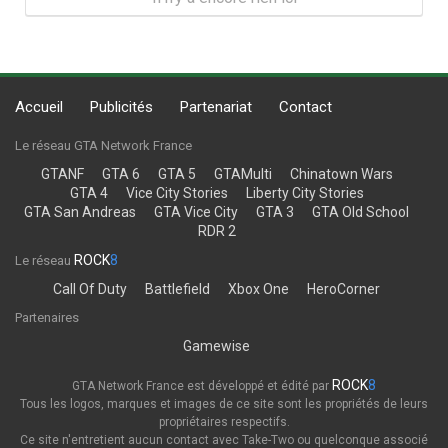
Accueil
Publicités
Partenariat
Contact
Le réseau GTA Network France
GTANF
GTA 6
GTA 5
GTAMulti
Chinatown Wars
GTA 4
Vice City Stories
Liberty City Stories
GTA San Andreas
GTA Vice City
GTA 3
GTA Old School
RDR 2
ROCK
8
Le réseau
Call Of Duty
Battlefield
Xbox One
HeroCorner
Partenaires
Gamewise
ROCK
8
GTA Network France est développé et édité par
Tous les logos, marques et images de ce site sont les propriétés de leurs
propriétaires respectifs.
Ce site n'entretient aucun contact avec Take-Two ou quelconque associé