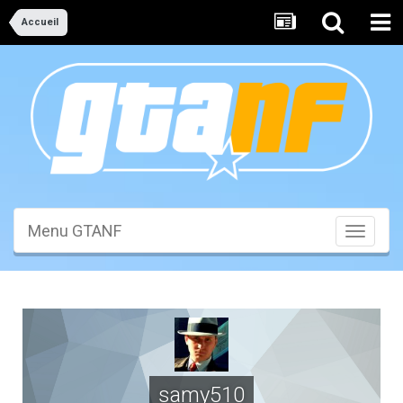
Accueil
Menu GTANF
Toggle
navigati
samy510