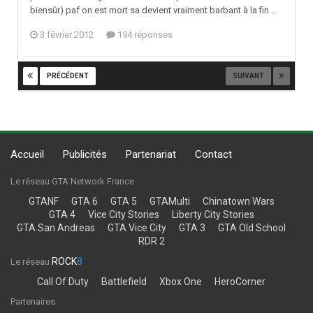
biensûr) paf on est mort sa devient vraiment barbant à la fin...
3 février 2012
194 réponses
PRÉCÉDENT
SUIVANT
Page 7 sur 7
Accueil
Publicités
Partenariat
Contact
Le réseau GTA Network France
GTANF
GTA 6
GTA 5
GTAMulti
Chinatown Wars
GTA 4
Vice City Stories
Liberty City Stories
GTA San Andreas
GTA Vice City
GTA 3
GTA Old School
RDR 2
ROCK
8
Le réseau
Call Of Duty
Battlefield
Xbox One
HeroCorner
Partenaires