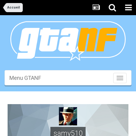
Accueil
Menu GTANF
Toggle
navigati
samy510