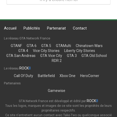
Accueil
Publicités
Partenariat
Contact
Le réseau GTA Network France
GTANF
GTA 6
GTA 5
GTAMulti
Chinatown Wars
GTA 4
Vice City Stories
Liberty City Stories
GTA San Andreas
GTA Vice City
GTA 3
GTA Old School
RDR 2
ROCK
8
Le réseau
Call Of Duty
Battlefield
Xbox One
HeroCorner
Partenaires
Gamewise
ROCK
8
GTA Network France est développé et édité par
Tous les logos, marques et images de ce site sont les propriétés de leurs
propriétaires respectifs.
Ce site n'entretient aucun contact avec Take-Two ou quelconque associé