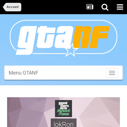
Accueil
Menu GTANF
Toggle
navigati
lokRon