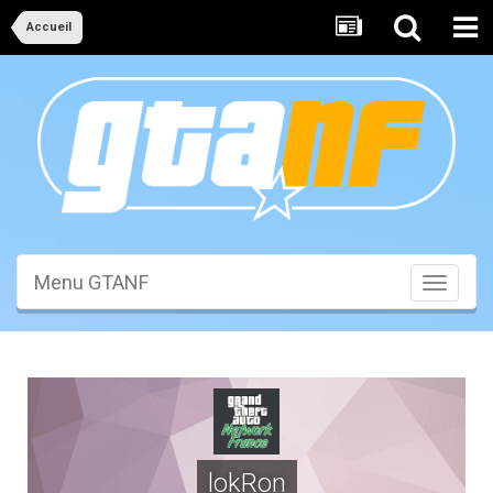
Accueil
Menu GTANF
Toggle
navigati
lokRon