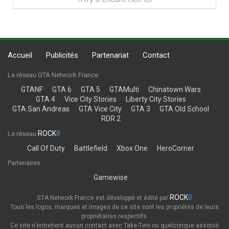
Accueil
Publicités
Partenariat
Contact
Le réseau GTA Network France
GTANF
GTA 6
GTA 5
GTAMulti
Chinatown Wars
GTA 4
Vice City Stories
Liberty City Stories
GTA San Andreas
GTA Vice City
GTA 3
GTA Old School
RDR 2
ROCK
8
Le réseau
Call Of Duty
Battlefield
Xbox One
HeroCorner
Partenaires
Gamewise
ROCK
8
GTA Network France est développé et édité par
Tous les logos, marques et images de ce site sont les propriétés de leurs
propriétaires respectifs.
Ce site n'entretient aucun contact avec Take-Two ou quelconque associé