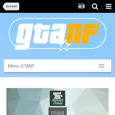
Accueil
Menu GTANF
Toggle
navigati
mwa