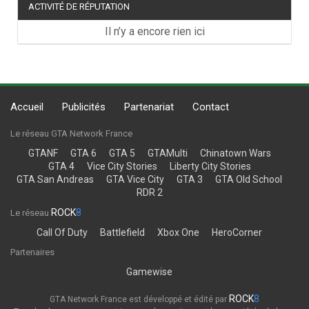
ACTIVITÉ DE RÉPUTATION
Il n’y a encore rien ici
Accueil
Publicités
Partenariat
Contact
Le réseau GTA Network France
GTANF
GTA 6
GTA 5
GTAMulti
Chinatown Wars
GTA 4
Vice City Stories
Liberty City Stories
GTA San Andreas
GTA Vice City
GTA 3
GTA Old School
RDR 2
ROCK
8
Le réseau
Call Of Duty
Battlefield
Xbox One
HeroCorner
Partenaires
Gamewise
ROCK
8
GTA Network France est développé et édité par