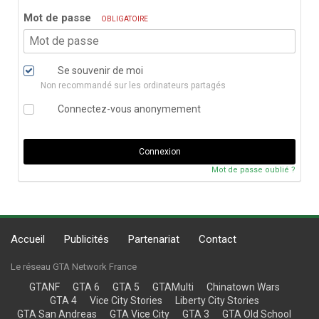
Mot de passe
OBLIGATOIRE
Se souvenir de moi
Non recommandé sur les ordinateurs partagés
Connectez-vous anonymement
Connexion
Mot de passe oublié ?
Accueil
Publicités
Partenariat
Contact
Le réseau GTA Network France
GTANF
GTA 6
GTA 5
GTAMulti
Chinatown Wars
GTA 4
Vice City Stories
Liberty City Stories
GTA San Andreas
GTA Vice City
GTA 3
GTA Old School