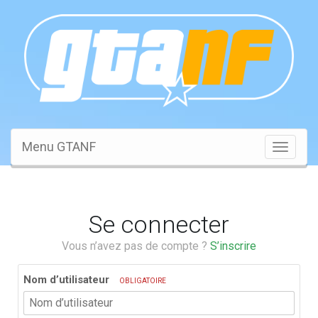
Menu GTANF
Toggle
navigati
Se connecter
Vous n’avez pas de compte ?
S’inscrire
Nom d’utilisateur
OBLIGATOIRE