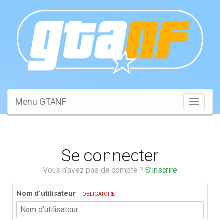
Menu GTANF
Toggle
navigati
Se connecter
Vous n’avez pas de compte ?
S’inscrire
Nom d’utilisateur
OBLIGATOIRE