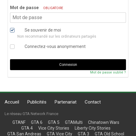
Mot de passe
OBLIGATOIRE
Se souvenir de moi
Non recommandé sur les ordinateurs partagés
Connectez-vous anonymement
Connexion
Mot de passe oublié ?
Accueil
Publicités
Partenariat
Contact
Le réseau GTA Network France
GTANF
GTA 6
GTA 5
GTAMulti
Chinatown Wars
GTA 4
Vice City Stories
Liberty City Stories
GTA San Andreas
GTA Vice City
GTA 3
GTA Old School