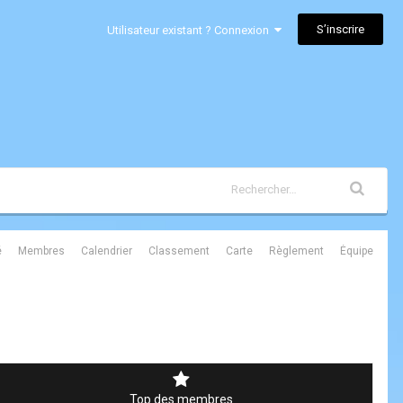
S’inscrire
Utilisateur existant ? Connexion
é
Membres
Calendrier
Classement
Carte
Règlement
Équipe
Top des membres