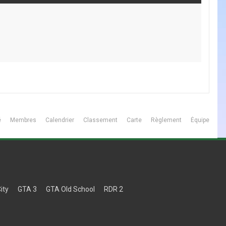
é
Membres
Calendrier
Classement
Carte
Règlement
Équipe
ity
GTA 3
GTA Old School
RDR 2