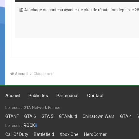
Affichage du contenu ayant eu le plus de réputation depuis le 
Accueil
Classement
Accueil
Publicités
Partenariat
Contact
Le réseau GTA Network France
GTANF
GTA 6
GTA 5
GTAMulti
Chinatown Wars
GTA 4
ROCK
8
Le réseau
Call Of Duty
Battlefield
Xbox One
HeroCorner