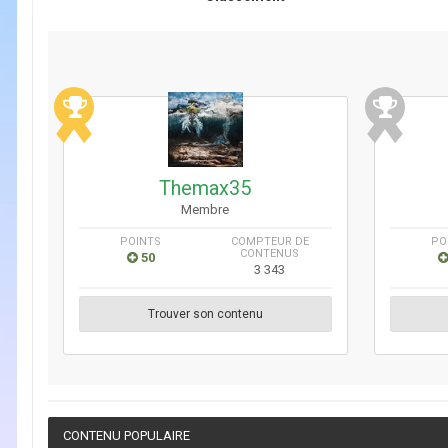
Themax35
Membre
POINTS
COMPTEUR DE
PO
CONTENUS
50
3 343
Trouver son contenu
CONTENU POPULAIRE