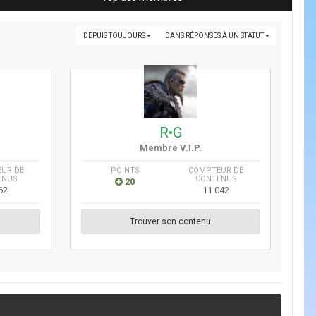
DEPUIS TOUJOURS
DANS RÉPONSES À UN STATUT
R•G
Membre V.I.P.
UR DE
POINTS
COMPTEUR DE
ENUS
CONTENUS
20
62
11 042
Trouver son contenu