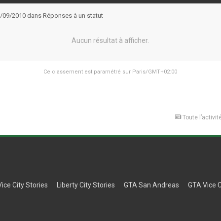
28/09/2010 dans Réponses à un statut
Aucun résultat à afficher.
Ce classement est paramétré sur Paris/GMT+02:00
Toute l’activit
Vice City Stories
Liberty City Stories
GTA San Andreas
GTA Vice C