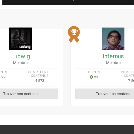
Ludwig
Infernus
Membre
Membre
INTS
COMPTEUR DE
POINTS
COMPTE
CONTENUS
CONT
29
21
4 573
7 5
Trouver son contenu
Trouver son contenu