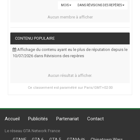
MOIS
DANS RÉVISIONS DES REPÈRES
Aucun membre à afficher
CONTENU POPULAIRE
Affichage du contenu ayant eu le plus de réputation depuis le
10/07/2026 dans Révisions des repères
Aucun résultat à afficher.
Ce classement est paramétré sur Paris/GMT+02:00
Accueil
Publicités
Partenariat
Contact
Le réseau GTA Network France
GTANF
GTA 6
GTA 5
GTAMulti
Chinatown Wars