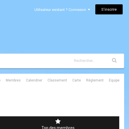
S’inscrire
Utilisateur existant ? Connexion
é
Membres
Calendrier
Classement
Carte
Règlement
Équipe
Top des membres