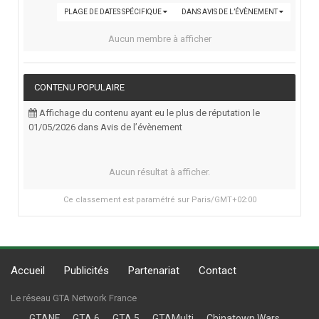
PLAGE DE DATES SPÉCIFIQUE
DANS AVIS DE L’ÉVÈNEMENT
Aucun membre à afficher
CONTENU POPULAIRE
Affichage du contenu ayant eu le plus de réputation le
01/05/2026 dans Avis de l’évènement
Aucun résultat à afficher.
Ce classement est paramétré sur Paris/GMT+02:00
Accueil
Publicités
Partenariat
Contact
Le réseau GTA Network France
GTANF
GTA 6
GTA 5
GTAMulti
Chinatown Wars