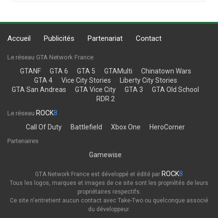
Accueil
Publicités
Partenariat
Contact
Le réseau GTA Network France
GTANF
GTA 6
GTA 5
GTAMulti
Chinatown Wars
GTA 4
Vice City Stories
Liberty City Stories
GTA San Andreas
GTA Vice City
GTA 3
GTA Old School
RDR 2
ROCK
8
Le réseau
Call Of Duty
Battlefield
Xbox One
HeroCorner
Partenaires
Gamewise
ROCK
8
GTA Network France est développé et édité par
Tous les logos, marques et images de ce site sont les propriétés de leurs
propriétaires respectifs.
Ce site n'entretient aucun contact avec Take-Two ou quelconque associé
du développeur.