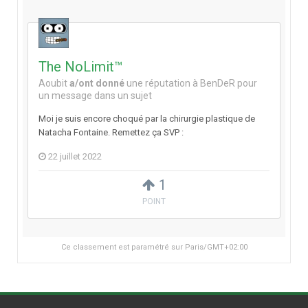
The NoLimit™
Aoubit
a/ont donné
une réputation à
BenDeR
pour
un message dans un sujet
Moi je suis encore choqué par la chirurgie plastique de
Natacha Fontaine. Remettez ça SVP :
22 juillet 2022
1
POINT
Ce classement est paramétré sur Paris/GMT+02:00