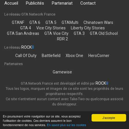
Accueil
Publicités
Partenariat
Contact
Le réseau GTA Network France
GTANF
GTA 6
GTA 5
GTAMulti
Chinatown Wars
GTA 4
Vice City Stories
Liberty City Stories
GTA San Andreas
GTA Vice City
GTA 3
GTA Old School
RDR 2
ROCK
8
Le réseau
Call Of Duty
Battlefield
Xbox One
HeroCorner
Partenaires
Gamewise
ROCK
8
GTA Network France est développé et édité par
Tous les logos, marques et images de ce site sont les propriétés de leurs
propriétaires respectifs.
Ce site n'entretient aucun contact avec Take-Two ou quelconque associé
du développeur.
Thème
Politique de confidentialité
En poursuivant votre navigation sur ce site, vous acceptez
J'accepte
l’utilisation de cookies. Ces derniers assurent le bon
GTA Network France
fonctionnement de nos services.
En savoir plus sur les cookies
Powered by Invision Community