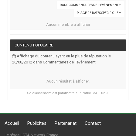
DANS COMMENTAIRES DE L’ÉVÈNEMENT
PLAGE DE DATES SPÉCIFIQUE
Aucun membre à afficher
CONTENU POPULAIRE
Affichage du contenu ayant eu le plus de réputation le
26/08/2012 dans Commentaires de l’évènement
Aucun résultat à afficher.
Ce classement est paramétré sur Paris/GMT+02:00
Accueil
Publicités
Partenariat
Contact
Le réseau GTA Network France