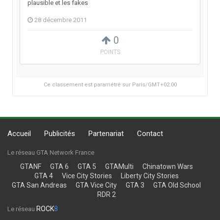
plausible et les fakes
28 décembre 2011
0
POINTS
Ce classement est paramétré sur Paris/GMT+02:00
Accueil
Publicités
Partenariat
Contact
Le réseau GTA Network France
GTANF
GTA 6
GTA 5
GTAMulti
Chinatown Wars
GTA 4
Vice City Stories
Liberty City Stories
GTA San Andreas
GTA Vice City
GTA 3
GTA Old School
RDR 2
ROCK
8
Le réseau