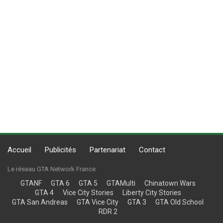
Accueil
Publicités
Partenariat
Contact
Le réseau GTA Network France
GTANF
GTA 6
GTA 5
GTAMulti
Chinatown Wars
GTA 4
Vice City Stories
Liberty City Stories
GTA San Andreas
GTA Vice City
GTA 3
GTA Old School
RDR 2