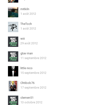
mitkiln
1 août 2012
TheToch
1 août 2012
wiii
29 août 2012
gtav man
11 septembre 2012
little nico
15 septembre 2012
Chtibob76
17 septembre 2012
clemen51
13 octobre 2012