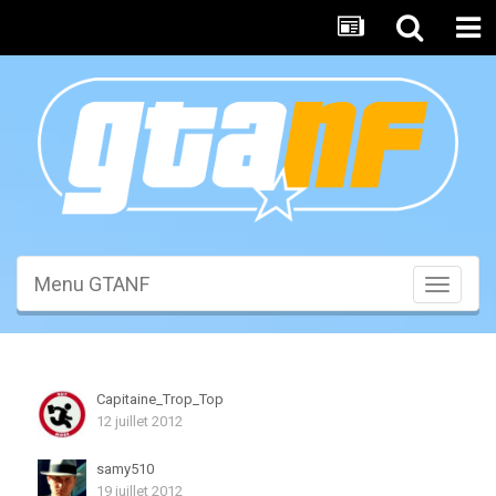
Menu GTANF
Toggle
navigati
Capitaine_Trop_Top
12 juillet 2012
samy510
19 juillet 2012