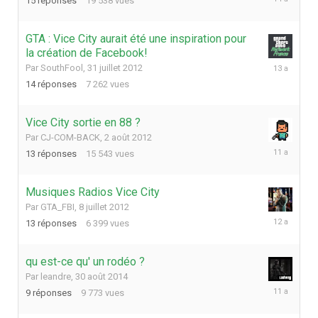
15
réponses
19 538
vues
mars
2012
GTA : Vice City aurait été une inspiration pour
la création de Facebook!
24
Par
SouthFool
,
31 juillet 2012
décembre
14
réponses
7 262
vues
2012
Vice City sortie en 88 ?
Par
CJ-COM-BACK
,
2 août 2012
25
13
réponses
15 543
vues
août
2014
Musiques Radios Vice City
Par
GTA_FBI
,
8 juillet 2012
22
13
réponses
6 399
vues
septembre
2013
qu est-ce qu' un rodéo ?
Par
leandre
,
30 août 2014
11
9
réponses
9 773
vues
décembre
2014