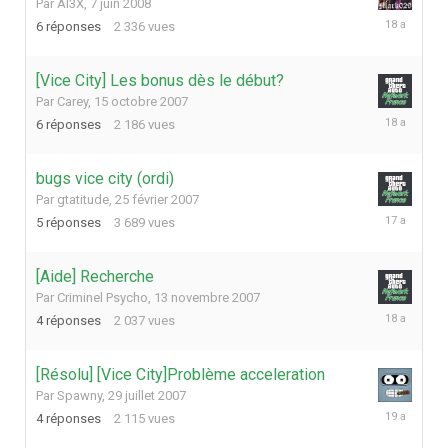
Par
Al3X
,
7 juin 2008
8
6
réponses
2 336
vues
juin
2008
[Vice City] Les bonus dès le début?
Par
Carey
,
15 octobre 2007
15
6
réponses
2 186
vues
décembre
2007
bugs vice city (ordi)
Par
gtatitude
,
25 février 2007
1
5
réponses
3 689
vues
décembre
2008
[Aide] Recherche
Par
Criminel Psycho
,
13 novembre 2007
2
4
réponses
2 037
vues
décembre
2007
[Résolu] [Vice City]Problème acceleration
Par
Spawny
,
29 juillet 2007
6
4
réponses
2 115
vues
août
2007