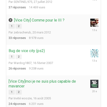
Par
SENTINEL975
,
27 juillet 2012
octobre
2012
37
réponses
14 469
vues
[Vice City] Comme pour le III ?
1
2
2
Par
zebracherub
,
20 mars 2012
janvier
2013
33
réponses
8 978
vues
Bug de vice city (ps2)
1
2
29
Par
Wardog1807
,
16 février 2007
août
2012
26
réponses
9 208
vues
[Vice City]moi je ne suis plus capable de
mavancer
26
1
2
septembre
Par
Invité woozie
,
16 août 2005
2005
24
réponses
6 201
vues