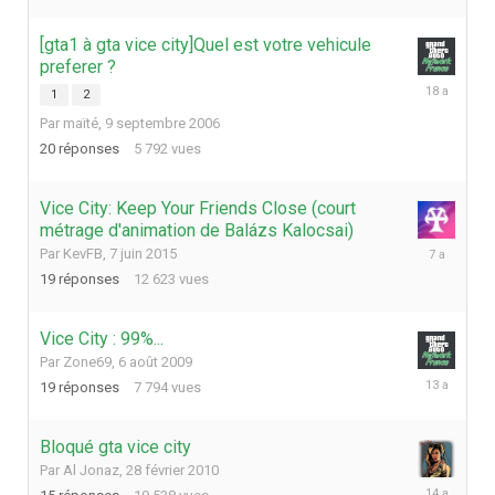
[gta1 à gta vice city]Quel est votre vehicule
preferer ?
8
1
2
mai
Par
maïté
,
9 septembre 2006
2008
20
réponses
5 792
vues
Vice City: Keep Your Friends Close (court
métrage d'animation de Balázs Kalocsai)
9
Par
KevFB
,
7 juin 2015
octobre
19
réponses
12 623
vues
2018
Vice City : 99%...
Par
Zone69
,
6 août 2009
20
19
réponses
7 794
vues
octobre
2012
Bloqué gta vice city
Par
Al Jonaz
,
28 février 2010
31