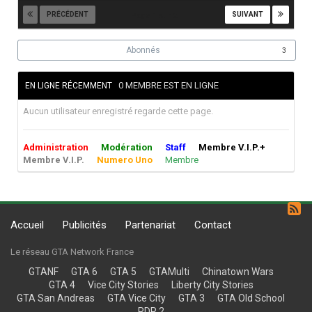
PRÉCÉDENT
SUIVANT
Page 1 sur 2
Abonnés
3
0 MEMBRE EST EN LIGNE
EN LIGNE RÉCEMMENT
Aucun utilisateur enregistré regarde cette page.
Administration
Modération
Staff
Membre V.I.P.+
Membre V.I.P.
Numero Uno
Membre
Accueil
Publicités
Partenariat
Contact
Le réseau GTA Network France
GTANF
GTA 6
GTA 5
GTAMulti
Chinatown Wars
GTA 4
Vice City Stories
Liberty City Stories
GTA San Andreas
GTA Vice City
GTA 3
GTA Old School
RDR 2