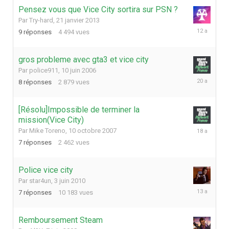
Pensez vous que Vice City sortira sur PSN ?
Par
Try-hard
,
21 janvier 2013
19
9
réponses
4 494
vues
août
2013
gros probleme avec gta3 et vice city
Par
police911
,
10 juin 2006
23
8
réponses
2 879
vues
juin
2006
[Résolu]Impossible de terminer la
mission(Vice City)
14
Par
Mike Toreno
,
10 octobre 2007
octobre
7
réponses
2 462
vues
2007
Police vice city
Par
star4un
,
3 juin 2010
7
7
réponses
10 183
vues
juin
2013
Remboursement Steam