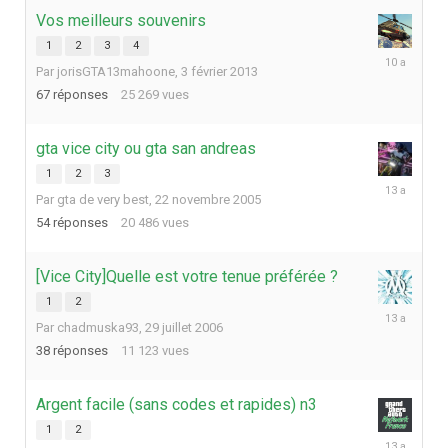
Vos meilleurs souvenirs
1
2
3
4
22
Par
jorisGTA13mahoone
,
3 février 2013
mars
2016
67
réponses
25 269
vues
gta vice city ou gta san andreas
1
2
3
11
Par
gta de very best
,
22 novembre 2005
janvier
2013
54
réponses
20 486
vues
[Vice City]Quelle est votre tenue préférée ?
1
2
29
Par
chadmuska93
,
29 juillet 2006
août
2012
38
réponses
11 123
vues
Argent facile (sans codes et rapides) n3
1
2
15