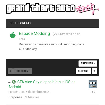
SOUS-FORUMS
Espace Modding
(79 140 visites de ce
lien)
Discussions générales autour du modding dans
GTA Vice City.
TRIER PAR
PRÉCÉDENT
SUIVANT
Page 1 sur 2
GTA Vice City disponible sur iOS et
Android
6
Par
BenDeR
,
6 décembre 2012
décembre
0
réponse
3 444
vues
2012