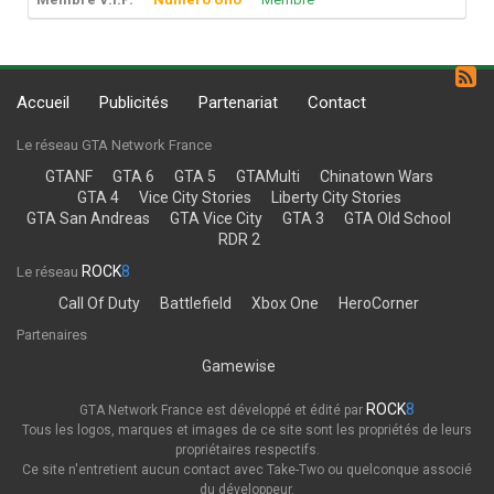
Accueil
Publicités
Partenariat
Contact
Le réseau GTA Network France
GTANF
GTA 6
GTA 5
GTAMulti
Chinatown Wars
GTA 4
Vice City Stories
Liberty City Stories
GTA San Andreas
GTA Vice City
GTA 3
GTA Old School
RDR 2
ROCK
8
Le réseau
Call Of Duty
Battlefield
Xbox One
HeroCorner
Partenaires
Gamewise
ROCK
8
GTA Network France est développé et édité par
Tous les logos, marques et images de ce site sont les propriétés de leurs
propriétaires respectifs.
Ce site n'entretient aucun contact avec Take-Two ou quelconque associé
du développeur.