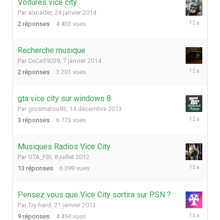
Voitures vice city
Par
alxnader
,
24 janvier 2014
12
2
réponses
4 403
vues
mars
2014
Recherche musique
Par
CeCe39039
,
7 janvier 2014
7
2
réponses
3 201
vues
janvier
2014
gta vice city sur windows 8
Par
grosmatou93
,
14 décembre 2013
4
3
réponses
6 773
vues
janvier
2014
Musiques Radios Vice City
Par
GTA_FBI
,
8 juillet 2012
22
13
réponses
6 399
vues
septembre
2013
Pensez vous que Vice City sortira sur PSN ?
Par
Try-hard
,
21 janvier 2013
19
9
réponses
4 494
vues