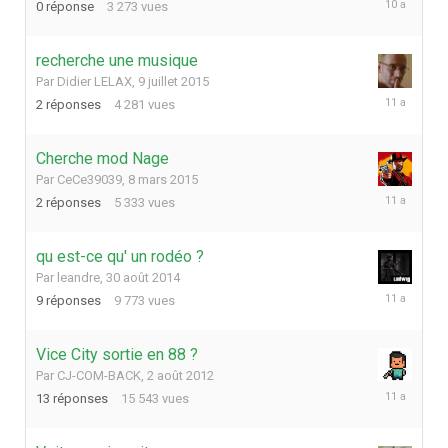
0
réponse
3 273
vues
mars
2016
recherche une musique
Par
Didier LELAX
,
9 juillet 2015
9
2
réponses
4 281
vues
juillet
2015
Cherche mod Nage
Par
CeCe39039
,
8 mars 2015
24
2
réponses
5 333
vues
mars
2015
qu est-ce qu' un rodéo ?
Par
leandre
,
30 août 2014
11
9
réponses
9 773
vues
décembre
2014
Vice City sortie en 88 ?
Par
CJ-COM-BACK
,
2 août 2012
25
13
réponses
15 543
vues
août
2014