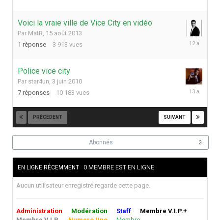
août
2013
Voici la vraie ville de Vice City en vidéo
Par
MatR
,
15 août 2013
16
1
réponse
3 913
vues
août
2013
Police vice city
Par
star4un
,
3 juin 2010
7
7
réponses
10 183
vues
juin
2013
PRÉCÉDENT
SUIVANT
Page 1 sur 2
Abonnés
3
0 MEMBRE EST EN LIGNE
EN LIGNE RÉCEMMENT
Aucun utilisateur enregistré regarde cette page.
Administration
Modération
Staff
Membre V.I.P.+
Membre V.I.P.
Numero Uno
Membre