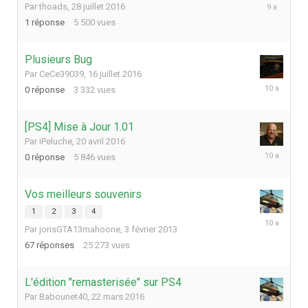
16
Par
thoads
,
28 juillet 2016
août
1
réponse
5 500
vues
2016
Plusieurs Bug
Par
CeCe39039
,
16 juillet 2016
16
0
réponse
3 332
vues
juillet
2016
[PS4] Mise à Jour 1.01
Par
iPeluche
,
20 avril 2016
20
0
réponse
5 846
vues
avril
2016
Vos meilleurs souvenirs
1
2
3
4
22
Par
jorisGTA13mahoone
,
3 février 2013
mars
2016
67
réponses
25 273
vues
L'édition "remasterisée" sur PS4
Par
Babounet40
,
22 mars 2016
22