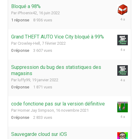
Bloqué a 98%
Par
iPhoenix42
,
16 juin 2022
17
1
réponse
8 936
vues
juin
2022
Grand THEFT AUTO Vice City bloqué à 99%
Par
Crowley-Hell
,
7 février 2022
7
0
réponse
3 607
vues
février
2022
Suppression du bug des statistiques des
magasins
19
Par
luffy99
,
19 janvier 2022
janvier
0
réponse
1 871
vues
2022
code fonctione pas sur la version définitive
Par
Homer Jay Simpson
,
16 novembre 2021
16
0
réponse
2 833
vues
novembre
2021
Sauvegarde cloud sur iOS