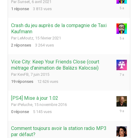
Par
Sunset
,
6 avril 2021
6
1
réponse
3 813
vues
avril
2021
Crash du jeu auprès de la compagnie de Taxi
Kaufmann
18
Par
LeMoutz
,
15 février 2021
février
2
réponses
3 264
vues
2021
Vice City: Keep Your Friends Close (court
métrage d'animation de Balázs Kalocsai)
9
Par
KevFB
,
7 juin 2015
octobre
19
réponses
12 626
vues
2018
[PS4] Mise à jour 1.02
Par
iPeluche
,
15 novembre 2016
15
0
réponse
5 145
vues
novembre
2016
Comment toujours avoir la station radio MP3
par défaut?