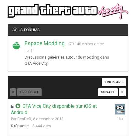
SOUS-FORUMS
Espace Modding
(79 140 visites de ce
lien)
Discussions générales autour du modding dans
GTA Vice City.
TRIER PAR
PRÉCÉDENT
SUIVANT
Page 1 sur 2
GTA Vice City disponible sur iOS et
Android
6
Par
BenDeR
,
6 décembre 2012
décembre
0
réponse
3 444
vues
2012