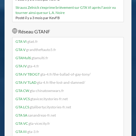
Strauss Zelnick s'exprime brièvement sur GTA VI après l'avoir vu
tourner ainsi que sur L.A. Noire
Posté il y a 3 mois par KevFB
Réseau GTANF
GTA VI
gta6.fr
GTA V
grandtheftauto5.fr
GTAMulti
gtamulti.fr
GTA IV
gta-4.fr
GTA IV TBOGT
gta-4.fr/the-ballad-of-gay-tony/
GTA IV TLAD
gta-4.fr/the-lost-and-damned/
GTA CW
gta-chinatownwars.fr
GTA VCS
gtavicecitystories-fr.net
GTA LCS
gtalibertycitystories-fr.net
GTA SA
sanandreas-fr.net
GTA VC
gta-vicecity.fr
GTA III
gta-3.fr