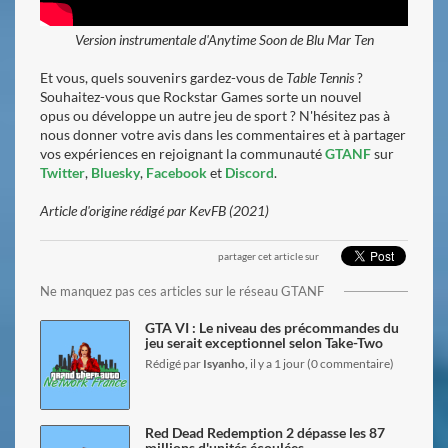
Version instrumentale d'Anytime Soon de Blu Mar Ten
Et vous, quels souvenirs gardez-vous de
Table Tennis
?
Souhaitez-vous que Rockstar Games sorte un nouvel
opus ou développe un autre jeu de sport ?
N'hésitez pas à
nous donner votre avis dans les commentaires et à partager
vos expériences en rejoignant la communauté
GTANF
sur
Twitter
,
Bluesky
,
Facebook
et
D
iscord
.
Article d'origine rédigé par KevFB (2021)
partager cet article sur
lire l'article
Ne manquez pas ces articles sur le réseau GTANF
GTA VI : Le niveau des précommandes du
jeu serait exceptionnel selon Take-Two
Rédigé par
Isyanho,
il y a 1 jour (0 commentaire)
lire l'article
Red Dead Redemption 2 dépasse les 87
millions d'unités écoulées