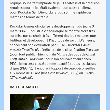
l'équipe souhaitait implanté au jeu. La vitesse et la précision
requises pour le jeu était également un autre challenge
pour Rockstar San Diego, du fait du rythme rapide des
matchs de tennis de table.
Rockstar Games officialise le développement du jeu le 3
mars 2006. L'industrie vidéoludique se montre alors très
surprise par ce choix, très différent des jeux matures que
l'éditeur et développeur à l'habitude de sortir. D'ailleurs,
concernant son évaluation par l'ESRB,
Rockstar Games
présente Table Tennis
bénéficiera de la classification
Everyone
(pour tout public), bien loin du
Mature
des opus de
Grand
Theft Auto
ou
Manhunt
; pour son équivalent européen,
PEGI, le jeu sera classé comme adapté à toutes les classes
d'âges (PEGI 3), là encore à l'opposé de ceux déconseillés
aux moins de 16 ans (
Red Dead Revolver
, Bully) ou 18 ans
(
GTA
,
Manhunt
).
BALLE DE MATCH