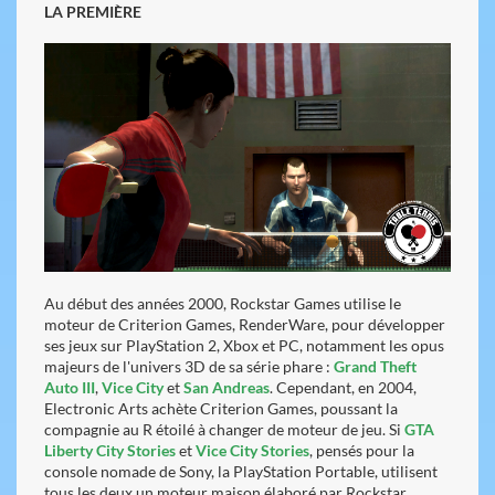
LA PREMIÈRE
Au début des années 2000, Rockstar Games utilise le
moteur de Criterion Games, RenderWare, pour développer
ses jeux sur PlayStation 2, Xbox et PC, notamment les opus
majeurs de l'univers 3D de sa série phare
:
Grand Theft
Auto III
,
Vice City
et
San Andreas
. Cependant, en 2004,
Electronic Arts achète Criterion Games, poussant la
compagnie au R étoilé à changer de moteur de jeu. Si
GTA
Liberty City Stories
et
Vice City Stories
, pensés pour la
console nomade de Sony, la PlayStation Portable, utilisent
tous les deux un moteur maison élaboré par Rockstar