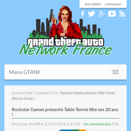
inscription
connexion
Menu GTANF
Toggle
navigati
/
/
Accueil GTANF
Actualités GTA
Rockstar Games présente Table Tennis
fête ses 20 ans !
Rockstar Games présente Table Tennis fête ses 20 ans
!
Posté par KevFB le 23/05/2026 à 12:00 -
Un commentaire ?
(0)