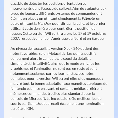
capable de détecter les position, orientation et
mouvements dans l'espace de celle-ci. Afin de s'adapter aux
types de joueurs, différents systèmes de commandes ont
été mis en place : un utilisant simplement la
Wiimote
, un
autre utilisant la
Nunchuk
pour diriger la balle, et le dernier
utilisant cette dernière pour contrôler la position du
joueur. Cette version Wii sortira alors les 17 et 19 octobres
2007, respectivement en Amérique du Nord et en Europe.
Au niveau de l'accueil, la version Xbox 360 obtient des
notes favorables, selon Metacritic. Les points positifs
concernent alors le gameplay, le souci du détail, la
simplicité et l'intuitivité, ainsi que le mode en ligne ; les
graphismes et l'animation ne sont pas en reste et sont
notamment acclamés par les journalistes. Les notes
cumulées pour la version Wii seront elles plus nuancées ;
malgré tout, la bonne adaptation aux manettes atypiques de
Nintendo est mise en avant, et certains médias préfèrent
même ces commandes à celles plus standard pour la
console de Microsoft. Le jeu est alors élu meilleur jeu de
sports par GameSpot et reçoit également une nomination
du côté d'IGN.