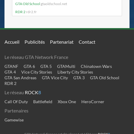
GTA Old School
gtaoldschool.net
RDR 2
rdr2.fr
Accueil
Publicités
Partenariat
Contact
Le réseau GTA Network France
GTANF
GTA 6
GTA 5
GTAMulti
Chinatown Wars
GTA 4
Vice City Stories
Liberty City Stories
GTA San Andreas
GTA Vice City
GTA 3
GTA Old School
RDR 2
Le réseau
ROCK
8
Call Of Duty
Battlefield
Xbox One
HeroCorner
Partenaires
Gamewise