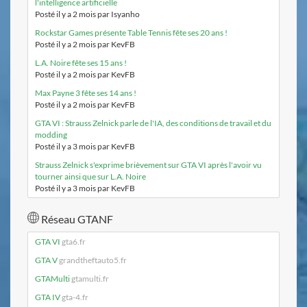
l'intelligence artificielle
Posté il y a 2 mois par Isyanho
Rockstar Games présente Table Tennis fête ses 20 ans !
Posté il y a 2 mois par KevFB
L.A. Noire fête ses 15 ans !
Posté il y a 2 mois par KevFB
Max Payne 3 fête ses 14 ans !
Posté il y a 2 mois par KevFB
GTA VI : Strauss Zelnick parle de l'IA, des conditions de travail et du
modding
Posté il y a 3 mois par KevFB
Strauss Zelnick s'exprime brièvement sur GTA VI après l'avoir vu
tourner ainsi que sur L.A. Noire
Posté il y a 3 mois par KevFB
Réseau GTANF
GTA VI
gta6.fr
GTA V
grandtheftauto5.fr
GTAMulti
gtamulti.fr
GTA IV
gta-4.fr