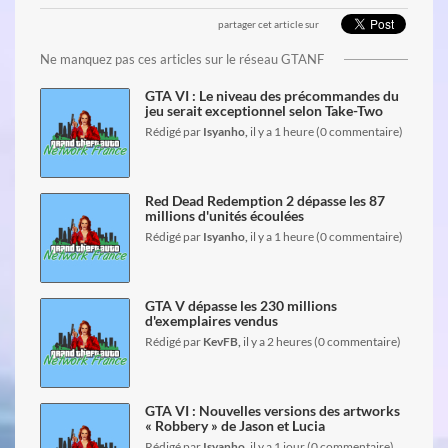
partager cet article sur
lire l'article
Ne manquez pas ces articles sur le réseau GTANF
GTA VI : Le niveau des précommandes du
jeu serait exceptionnel selon Take-Two
Rédigé par
Isyanho,
il y a 1 heure (0 commentaire)
lire l'article
Red Dead Redemption 2 dépasse les 87
millions d'unités écoulées
Rédigé par
Isyanho,
il y a 1 heure (0 commentaire)
lire l'article
GTA V dépasse les 230 millions
d'exemplaires vendus
Rédigé par
KevFB,
il y a 2 heures (0 commentaire)
lire l'article
GTA VI : Nouvelles versions des artworks
« Robbery » de Jason et Lucia
Rédigé par
Isyanho,
il y a 1 jour (0 commentaire)