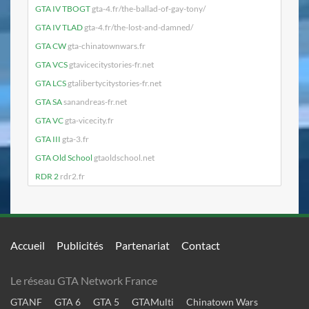
GTA IV TBOGT
gta-4.fr/the-ballad-of-gay-tony/
GTA IV TLAD
gta-4.fr/the-lost-and-damned/
GTA CW
gta-chinatownwars.fr
GTA VCS
gtavicecitystories-fr.net
GTA LCS
gtalibertycitystories-fr.net
GTA SA
sanandreas-fr.net
GTA VC
gta-vicecity.fr
GTA III
gta-3.fr
GTA Old School
gtaoldschool.net
RDR 2
rdr2.fr
Accueil
Publicités
Partenariat
Contact
Le réseau GTA Network France
GTANF
GTA 6
GTA 5
GTAMulti
Chinatown Wars