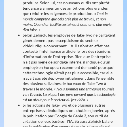
produire. Selon lui, ces nouveaux outils ont plutôt
tendance à alimenter des ambitions plus grandes
que réduire les exigences de production. «
Tout le
monde comprend que cela crée plus de travail, et non
moins. Quand on facilite certaines choses, on a plus envie
d'en faire.
»
Selon Zelnick, les employés de Take-Two ne partagent
généralement pas le scepticisme du secteur
vidéoludique concernant l'IA. Ils n'ont en effet pas
contesté l'intelligence artificielle lors des réunions
d'information de l'entreprise. Bien que l'entreprise
n'ait pas mené de sondage interne, il indique qu'un
employé en Europe a récemment demandé pourquoi
cette technologie n'était pas plus accessible, car elle
n'avait pas été déployée initialement dans l'ensemble
des plusieurs dizaines de bureaux de Take-Two à
travers le monde. «
Nous sommes une entreprise tournée
vers l'avenir. La plupart des gens pensent que la technologie
est un atout pour le secteur du jeu vidéo.
»
Si les actions de Take-Two et de plusieurs autres
entreprises vidéoludiques ont chuté en janvier, après
la publication par Google de Genie 3, son outil de
création de jeux basé sur l'IA, Strauss Zelnick balaie
ces inquiétudes d'un revers de main. «
Les outils qui