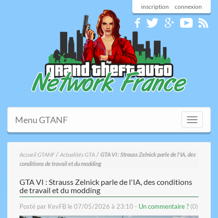
inscription
connexion
Menu GTANF
Toggle
navigati
/
/
Accueil GTANF
Actualités GTA
GTA VI : Strauss Zelnick parle de l'IA, des
conditions de travail et du modding
GTA VI : Strauss Zelnick parle de l'IA, des conditions
de travail et du modding
Posté par KevFB le 07/05/2026 à 23:10 -
Un commentaire ?
(0)