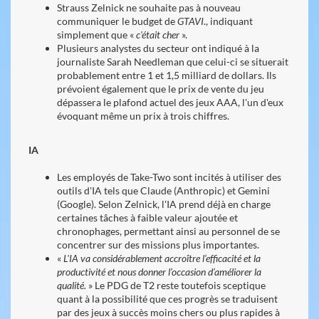
Strauss Zelnick ne souhaite pas à nouveau
communiquer le budget de
GTAVI
., indiquant
simplement que «
c'était cher
».
Plusieurs analystes du secteur ont indiqué à la
journaliste Sarah Needleman que celui-ci se situerait
probablement entre 1 et 1,5 milliard de dollars. Ils
prévoient également que le prix de vente du jeu
dépassera le plafond actuel des jeux AAA, l'un d'eux
évoquant même un prix à trois chiffres.
IA
Les employés de Take-Two sont incités à utiliser des
outils d'IA tels que Claude (An thropic) et Gemini
(Google). Selon Zelnick, l'IA prend déjà en charge
certaines tâches à faible valeur ajoutée et
chronophages, permettant ainsi au personnel de se
concentrer sur des missions plus importantes.
«
L'IA va considérablement accroître l’efficacité et la
productivité et nous donner l’occasion d’améliorer la
qualité.
» Le PDG de T2 reste toutefois sceptique
quant à la possibilité que ces progrès se traduisent
par des jeux à succès moins chers ou plus rapides à