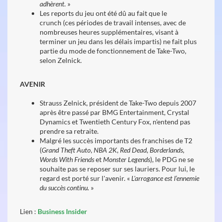
adhèrent.
»
Les reports du jeu ont été dû au fait que le
crunch (ces périodes de travail intenses, avec de
nombreuses heures supplémentaires, visant à
terminer un jeu dans les délais impartis) ne fait plus
partie du mode de fonctionnement de Take-Two,
selon Zelnick.
AVENIR
Strauss Zelnick, président de Take-Two depuis 2007
après être passé par BMG Ente rtainment, Crystal
Dynamics et Twentieth Century Fox, n'entend pas
prendre sa retraite.
Malgré les succès importants des franchises de T2
(
Grand Theft Auto
,
NBA 2K
,
Red Dead
,
Borderlands
,
Words With Friends
et
Monster Legends
), le PDG ne se
souhaite pas se reposer sur ses lauriers. Pour lui, le
regard est porté sur l'avenir. «
L'arrogance est l’ennemie
du succès continu.
»
Lien :
Business Insider